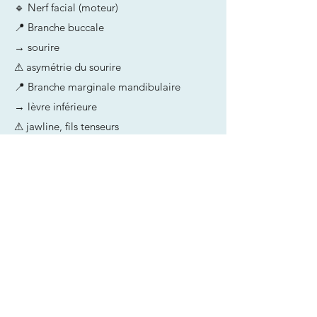
🔹 Nerf facial (moteur)
📍 Branche buccale
→ sourire
⚠ asymétrie du sourire
📍 Branche marginale mandibulaire
→ lèvre inférieure
⚠ jawline, fils tenseurs
Zones à risque majeures
✔ infra-orbitaire
✔ mentonnier
✔ bord mandibulaire
✔ région temporale
👉 Éviter les injections profondes près des
foramens.