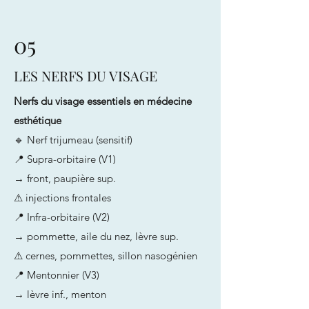
05
LES NERFS DU VISAGE
Nerfs du visage essentiels en médecine
esthétique
🔹 Nerf trijumeau (sensitif)
📍 Supra-orbitaire (V1)
→ front, paupière sup.
⚠ injections frontales
📍 Infra-orbitaire (V2)
→ pommette, aile du nez, lèvre sup.
⚠ cernes, pommettes, sillon nasogénien
📍 Mentonnier (V3)
→ lèvre inf., menton