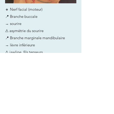
🔹 Nerf facial (moteur)
📍 Branche buccale
→ sourire
⚠ asymétrie du sourire
📍 Branche marginale mandibulaire
→ lèvre inférieure
⚠ jawline, fils tenseurs
Zones à risque majeures
✔ infra-orbitaire
✔ mentonnier
✔ bord mandibulaire
✔ région temporale
👉 Éviter les injections profondes près des
foramens.