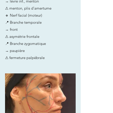
→ lèvre inf., menton
⚠ menton, plis d’amertume
🔹 Nerf facial (moteur)
📍 Branche temporale
→ front
⚠ asymétrie frontale
📍 Branche zygomatique
→ paupière
⚠ fermeture palpébrale