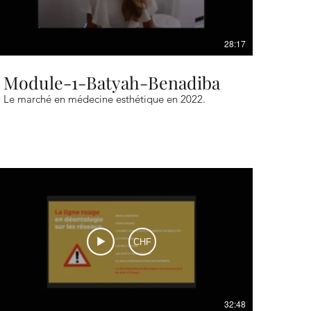
28:17
Module-1-Batyah-Benadiba
Le marché en médecine esthétique en 2022.
CHF
32:48