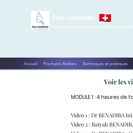
Doc-Aesthetic
Formations d'excellence en Médecine Es
Accueil
Prochains Ateliers
Techniques et pratiques
Voir les 
MODULE 1 : 4 heures de fo
Video 1 : Dr BENADIBA Int
Video 2 : Batyah BENADIBA