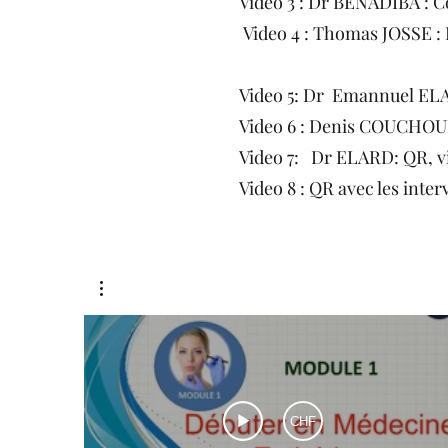
Video 3 : Dr BENADIBA : C
Video 4 : Thomas JOSSE :
----
Video 5: Dr Emannuel ELA
Video 6 : Denis COUCHOURE
Video 7: Dr ELARD: QR, vi
Video 8 : QR avec les inte
CHF