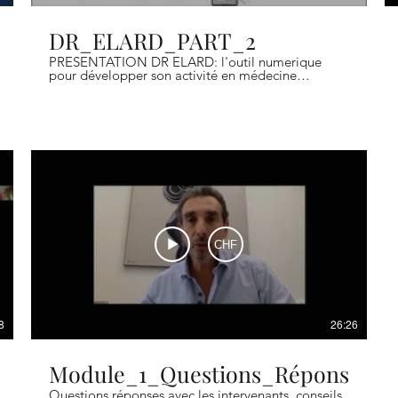
DR_ELARD_PART_2
PRESENTATION DR ELARD: l'outil numerique
pour développer son activité en médecine
esthetique. Mon expérience personnel comme
médecin esthetique à Paris.
CHF
8
26:26
Module_1_Questions_Réponses
Questions réponses avec les intervenants, conseils