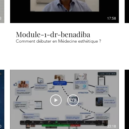
3
17:58
Module-1-dr-benadiba
Comment débuter en Médecine esthétique ?
CHF
0
33:18