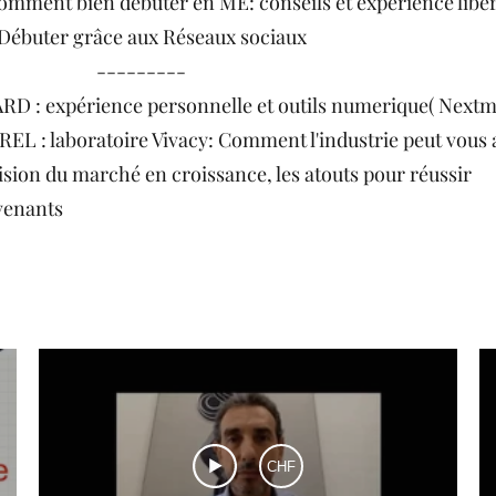
omment bien débuter en ME: conseils et expérience libér
 Débuter grâce aux Réseaux sociaux
-----
RD : expérience personnelle et outils numerique( Nextm
L : laboratoire Vivacy: Comment l'industrie peut vous 
sion du marché en croissance, les atouts pour réussir
rvenants
CHF