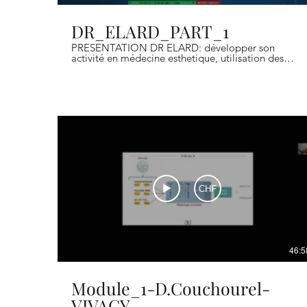
DR_ELARD_PART_1
PRESENTATION DR ELARD: développer son
activité en médecine esthetique, utilisation des
outils numeriques.
CHF
46:5
Module_1-D.Couchourel-
VIVACY