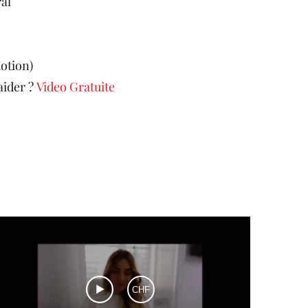
al
otion)
aider ?
Video Gratuite
CHF