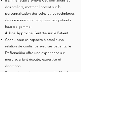
Il anime régulièrement des formations et
des ateliers, mettant l’accent sur la
personnalisation des soins et les techniques
de communication adaptées aux patients
haut de gamme.
4. Une Approche Centrée sur le Patient
Connu pour sa capacité à établir une
relation de confiance avec ses patients, le
Dr Benadiba offre une expérience sur
mesure, alliant écoute, expertise et
discrétion.
Il accorde une importance particulière à la
satisfaction client et à la fidélisation, deux
éléments cruciaux pour développer une
clientèle haut de gamme.
5. Une Vision Stratégique du Luxe
Travaillant dans des villes où le prestige et
l’élégance sont au cœur des attentes des