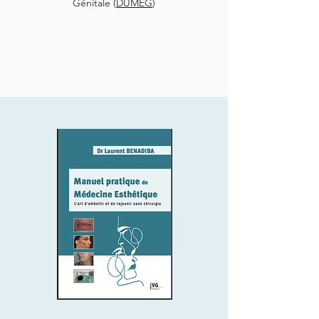
Génitale (
DUMEG
)