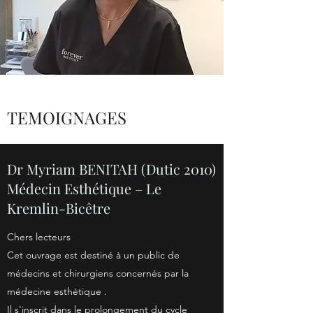
TEMOIGNAGES
Dr Myriam BENITAH (Dutic 2010)
Médecin Esthétique – Le
Kremlin-Bicêtre
Chers lecteurs
Cet ouvrage est destiné à un public de
médecins et chirurgiens concernés par la
médecine esthétique .
Il s'inscrit dans le prolongement du cycle