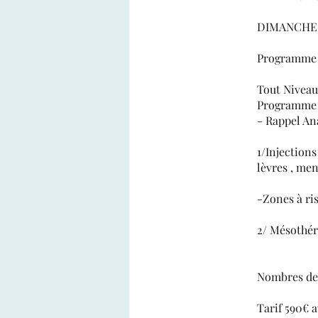
DIMANCHE 1
Programme t
Tout Nivea
Programme t
- Rappel An
1/Injections
lèvres , me
-Zones à ri
2/ Mésothér
Nombres de 
Tarif 590€ a