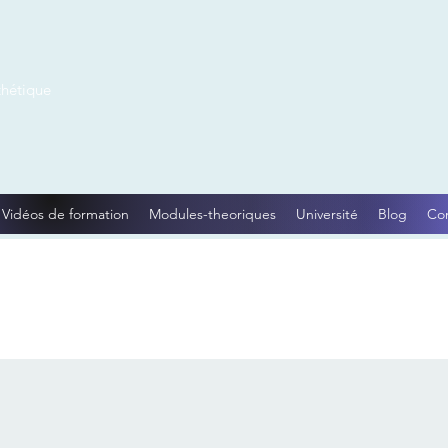
thétique
Vidéos de formation
Modules-theoriques
Université
Blog
Co