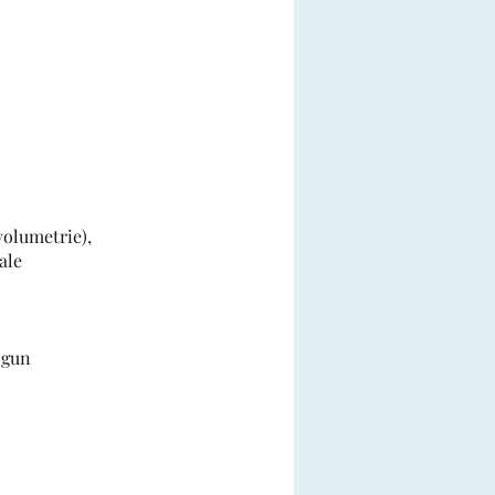
 volumetrie),
ale
ogun