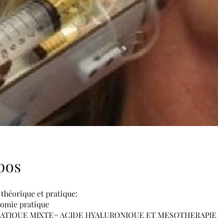
pos
héorique et pratique:
omie pratique
RATIQUE MIXTE= ACIDE HYALURONIQUE ET MESOTHERAPIE