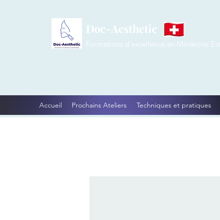
Doc-Aesthetic
Formations d'excellence en Médecine Es
Accueil
Prochains Ateliers
Techniques et pratiques